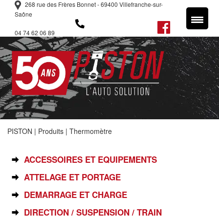
268 rue des Frères Bonnet - 69400 Villefranche-sur-
Saône
04 74 62 06 89
PISTON
|
Produits
|
Thermomètre
SÉLECTIONNEZ VOTRE PIÈCE
ACCESSOIRES ET EQUIPEMENTS
ATTELAGE ET PORTAGE
DEMARRAGE ET CHARGE
DIRECTION / SUSPENSION / TRAIN