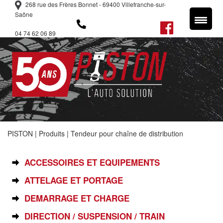
268 rue des Frères Bonnet - 69400 Villefranche-sur-
Saône
04 74 62 06 89
PISTON
|
Produits
|
Tendeur pour chaîne de distribution
SÉLECTIONNEZ VOTRE PIÈCE
ACCESSOIRES ET EQUIPEMENTS
ATTELAGE ET PORTAGE
DEMARRAGE ET CHARGE
DIRECTION / SUSPENSION / TRAIN