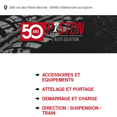
268 rue des Frères Bonnet - 69400 Villefranche-sur-Saône
SÉLECTIONNEZ VOTRE PIÈCE
ACCESSOIRES ET
EQUIPEMENTS
ATTELAGE ET PORTAGE
DEMARRAGE ET CHARGE
DIRECTION / SUSPENSION /
TRAIN