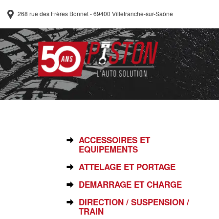
268 rue des Frères Bonnet - 69400 Villefranche-sur-Saône
SÉLECTIONNEZ VOTRE PIÈCE
ACCESSOIRES ET
EQUIPEMENTS
ATTELAGE ET PORTAGE
DEMARRAGE ET CHARGE
DIRECTION / SUSPENSION /
TRAIN