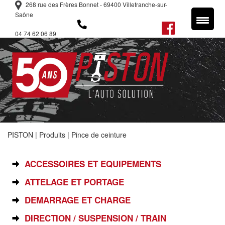
268 rue des Frères Bonnet - 69400 Villefranche-sur-
Saône
04 74 62 06 89
PISTON
|
Produits
|
Pince de ceinture
SÉLECTIONNEZ VOTRE PIÈCE
ACCESSOIRES ET EQUIPEMENTS
ATTELAGE ET PORTAGE
DEMARRAGE ET CHARGE
DIRECTION / SUSPENSION / TRAIN