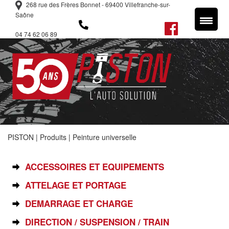
268 rue des Frères Bonnet - 69400 Villefranche-sur-
Saône
04 74 62 06 89
PISTON
|
Produits
|
Peinture universelle
SÉLECTIONNEZ VOTRE PIÈCE
ACCESSOIRES ET EQUIPEMENTS
ATTELAGE ET PORTAGE
DEMARRAGE ET CHARGE
DIRECTION / SUSPENSION / TRAIN