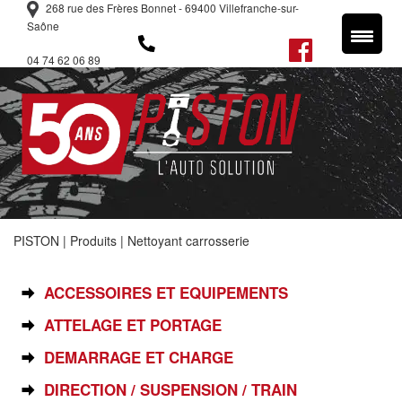
268 rue des Frères Bonnet - 69400 Villefranche-sur-
Saône
04 74 62 06 89
PISTON
|
Produits
|
Nettoyant carrosserie
SÉLECTIONNEZ VOTRE PIÈCE
ACCESSOIRES ET EQUIPEMENTS
ATTELAGE ET PORTAGE
DEMARRAGE ET CHARGE
DIRECTION / SUSPENSION / TRAIN