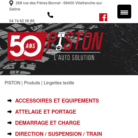
268 rue des Frères Bonnet - 69400 Villefranche-sur-
Saône
04 74 62 06 89
PISTON
|
Produits
|
Lingettes textile
SÉLECTIONNEZ VOTRE PIÈCE
ACCESSOIRES ET EQUIPEMENTS
ATTELAGE ET PORTAGE
DEMARRAGE ET CHARGE
DIRECTION / SUSPENSION / TRAIN