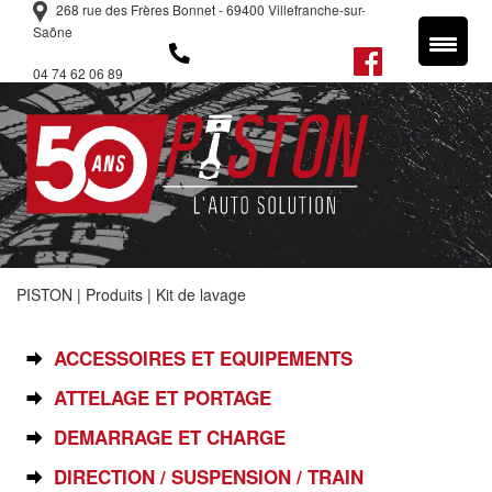
268 rue des Frères Bonnet - 69400 Villefranche-sur-
Saône
04 74 62 06 89
PISTON
|
Produits
|
Kit de lavage
SÉLECTIONNEZ VOTRE PIÈCE
ACCESSOIRES ET EQUIPEMENTS
ATTELAGE ET PORTAGE
DEMARRAGE ET CHARGE
DIRECTION / SUSPENSION / TRAIN