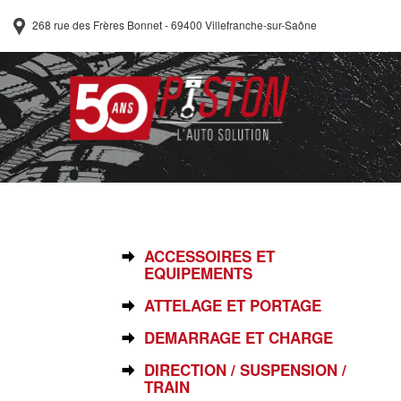
268 rue des Frères Bonnet - 69400 Villefranche-sur-Saône
SÉLECTIONNEZ VOTRE PIÈCE
ACCESSOIRES ET
EQUIPEMENTS
ATTELAGE ET PORTAGE
DEMARRAGE ET CHARGE
DIRECTION / SUSPENSION /
TRAIN