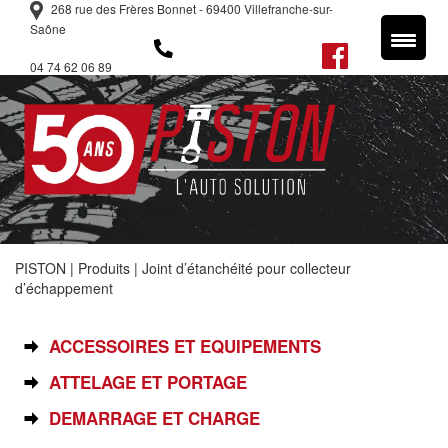
268 rue des Frères Bonnet - 69400 Villefranche-sur-
Saône
04 74 62 06 89
PISTON
|
Produits
|
Joint d’étanchéité pour collecteur
d’échappement
SÉLECTIONNEZ VOTRE PIÈCE
ACCESSOIRES ET EQUIPEMENTS
ATTELAGE ET PORTAGE
DEMARRAGE ET CHARGE