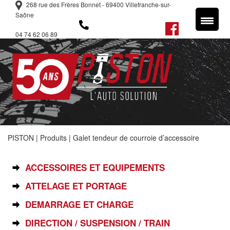
268 rue des Frères Bonnet - 69400 Villefranche-sur-
Saône
04 74 62 06 89
PISTON
|
Produits
|
Galet tendeur de courroie d’accessoire
SÉLECTIONNEZ VOTRE PIÈCE
ACCESSOIRES ET EQUIPEMENTS
ATTELAGE ET PORTAGE
DEMARRAGE ET CHARGE
DIRECTION / SUSPENSION / TRAIN