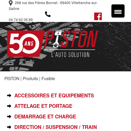
268 rue des Frères Bonnet - 69400 Villefranche-sur-
Saône
04 74 62 06 89
PISTON
|
Produits
|
Fusible
SÉLECTIONNEZ VOTRE PIÈCE
ACCESSOIRES ET EQUIPEMENTS
ATTELAGE ET PORTAGE
DEMARRAGE ET CHARGE
DIRECTION / SUSPENSION / TRAIN