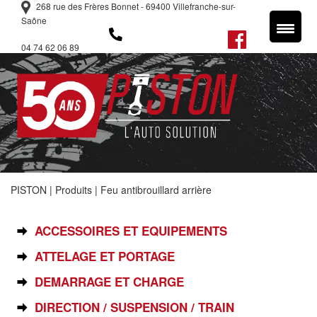
268 rue des Frères Bonnet - 69400 Villefranche-sur-
Saône
04 74 62 06 89
PISTON
|
Produits
|
Feu antibrouillard arrière
SÉLECTIONNEZ VOTRE PIÈCE
ACCESSOIRES ET EQUIPEMENTS
ATTELAGE ET PORTAGE
DEMARRAGE ET CHARGE
DIRECTION / SUSPENSION / TRAIN