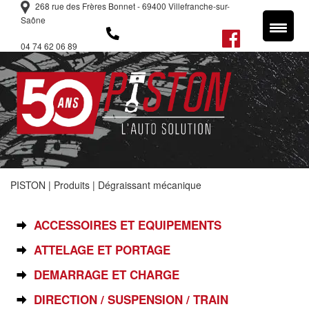
268 rue des Frères Bonnet - 69400 Villefranche-sur-
Saône
04 74 62 06 89
PISTON
|
Produits
|
Dégraissant mécanique
SÉLECTIONNEZ VOTRE PIÈCE
ACCESSOIRES ET EQUIPEMENTS
ATTELAGE ET PORTAGE
DEMARRAGE ET CHARGE
DIRECTION / SUSPENSION / TRAIN