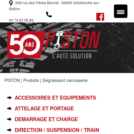
268 rue des Frères Bonnet - 69400 Villefranche-sur-
Saône
04 74 62 06 89
PISTON
|
Produits
|
Dégraissant carrosserie
SÉLECTIONNEZ VOTRE PIÈCE
ACCESSOIRES ET EQUIPEMENTS
ATTELAGE ET PORTAGE
DEMARRAGE ET CHARGE
DIRECTION / SUSPENSION / TRAIN