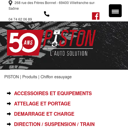
268 rue des Frères Bonnet - 69400 Villefranche-sur-
Saône
04 74 62 06 89
PISTON
|
Produits
|
Chiffon essuyage
SÉLECTIONNEZ VOTRE PIÈCE
ACCESSOIRES ET EQUIPEMENTS
ATTELAGE ET PORTAGE
DEMARRAGE ET CHARGE
DIRECTION / SUSPENSION / TRAIN