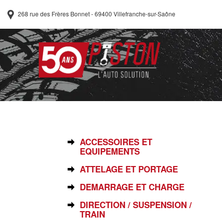
268 rue des Frères Bonnet - 69400 Villefranche-sur-Saône
SÉLECTIONNEZ VOTRE PIÈCE
ACCESSOIRES ET
EQUIPEMENTS
ATTELAGE ET PORTAGE
DEMARRAGE ET CHARGE
DIRECTION / SUSPENSION /
TRAIN