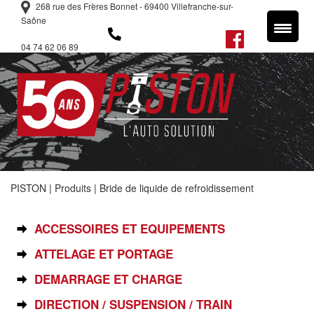
268 rue des Frères Bonnet - 69400 Villefranche-sur-
Saône
04 74 62 06 89
PISTON
|
Produits
|
Bride de liquide de refroidissement
SÉLECTIONNEZ VOTRE PIÈCE
ACCESSOIRES ET EQUIPEMENTS
ATTELAGE ET PORTAGE
DEMARRAGE ET CHARGE
DIRECTION / SUSPENSION / TRAIN