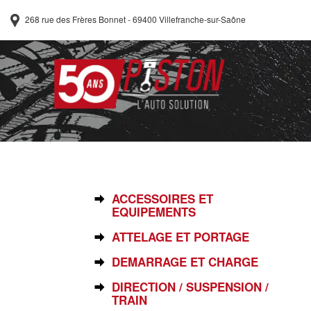
268 rue des Frères Bonnet - 69400 Villefranche-sur-Saône
SÉLECTIONNEZ VOTRE PIÈCE
ACCESSOIRES ET
EQUIPEMENTS
ATTELAGE ET PORTAGE
DEMARRAGE ET CHARGE
DIRECTION / SUSPENSION /
TRAIN