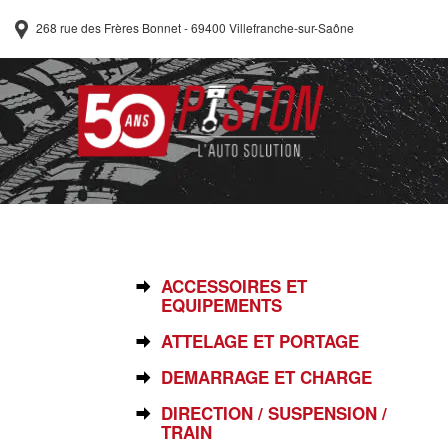
268 rue des Frères Bonnet - 69400 Villefranche-sur-Saône
SÉLECTIONNEZ VOTRE PIÈCE
ACCESSOIRES ET
EQUIPEMENTS
ATTELAGE ET PORTAGE
DEMARRAGE ET CHARGE
DIRECTION / SUSPENSION /
TRAIN