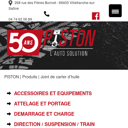
268 rue des Frères Bonnet - 69400 Villefranche-sur-
Saône
04 74 62 06 89
PISTON
|
Produits
|
Joint de carter d’huile
SÉLECTIONNEZ VOTRE PIÈCE
ACCESSOIRES ET EQUIPEMENTS
ATTELAGE ET PORTAGE
DEMARRAGE ET CHARGE
DIRECTION / SUSPENSION / TRAIN