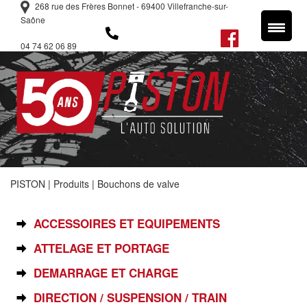
268 rue des Frères Bonnet - 69400 Villefranche-sur-
Saône
04 74 62 06 89
PISTON
|
Produits
|
Bouchons de valve
SÉLECTIONNEZ VOTRE PIÈCE
ACCESSOIRES ET EQUIPEMENTS
ATTELAGE ET PORTAGE
DEMARRAGE ET CHARGE
DIRECTION / SUSPENSION / TRAIN