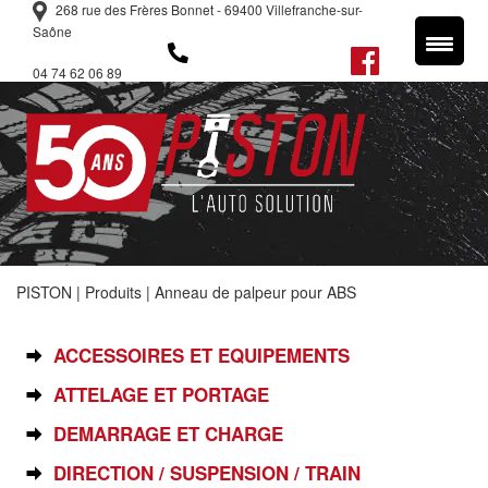
268 rue des Frères Bonnet - 69400 Villefranche-sur-
Saône
04 74 62 06 89
PISTON
|
Produits
|
Anneau de palpeur pour ABS
SÉLECTIONNEZ VOTRE PIÈCE
ACCESSOIRES ET EQUIPEMENTS
ATTELAGE ET PORTAGE
DEMARRAGE ET CHARGE
DIRECTION / SUSPENSION / TRAIN